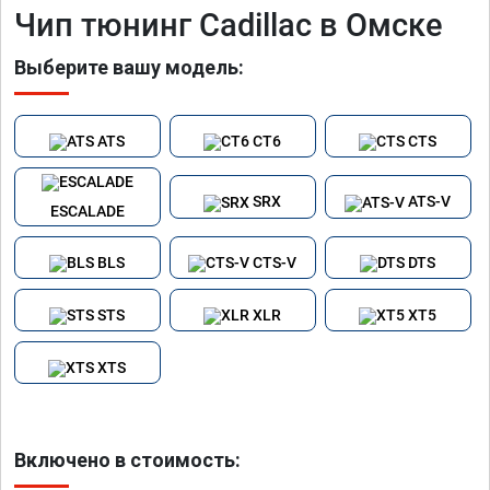
Чип тюнинг Cadillac в Омске
Выберите вашу модель:
ATS
CT6
CTS
SRX
ATS-V
ESCALADE
BLS
CTS-V
DTS
STS
XLR
XT5
XTS
Включено в стоимость: